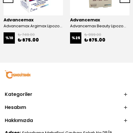
Advancemax
Advancemax
Advancemax Argimax Lipozomal Sıvı 150 ml 8684375607587
Advancemax Beauty Lipozomal Hyalüronik Asit Keratin Biotin Zn 30 Kapsül 8684375607556
₺ 749.00
₺ 899.00
%
10
%
25
₺ 675.00
₺ 675.00
Kategoriler
Hesabım
Hakkımızda
Adres: