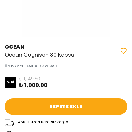
OCEAN
Ocean Cogniven 30 Kapsül
Ürün Kodu
:
EN10003626651
₺ 1,149.50
%
13
₺ 1,000.00
SEPETE EKLE
450 TL üzeri ücretsiz kargo