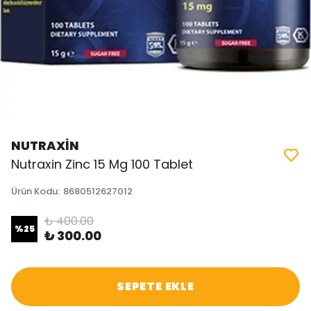
NUTRAXİN
Nutraxin Zinc 15 Mg 100 Tablet
Ürün Kodu
:
8680512627012
₺ 400.00
%
25
₺ 300.00
SEPETE EKLE