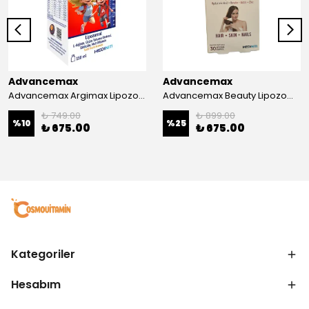
Advancemax
Advancemax
Advancemax Argimax Lipozomal Sıvı 150 ml 8684375607587
Advancemax Beauty Lipozomal Hyalüronik Asit Keratin Biotin Zn 30 Kapsül 8684375607556
₺ 749.00
₺ 899.00
%
10
%
25
₺ 675.00
₺ 675.00
Kategoriler
Hesabım