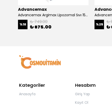
Advancemax
Advanc
4000
Advancemax Argimax Lipozomal Sıvı 150 ml 8684375607587
₺ 749.00
₺ 
%
10
%
25
₺ 675.00
₺ 
Kategoriler
Hesabım
Anasayfa
Giriş Yap
Kayıt Ol