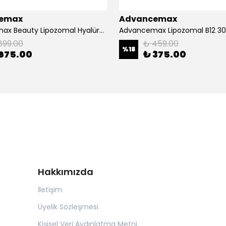
emax
Advancemax
Advancemax Beauty Lipozomal Hyalüronik Asit Keratin Biotin Zn 30 Kapsül 8684375607556
899.00
₺ 459.00
%
18
675.00
₺ 375.00
Hakkımızda
İletişim
Üyelik Sözleşmesi
Kişisel Veri Aydınlatma Metni