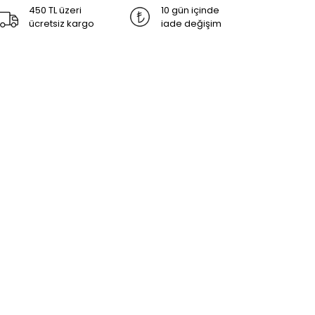
450 TL üzeri
10 gün içinde
ücretsiz kargo
iade değişim