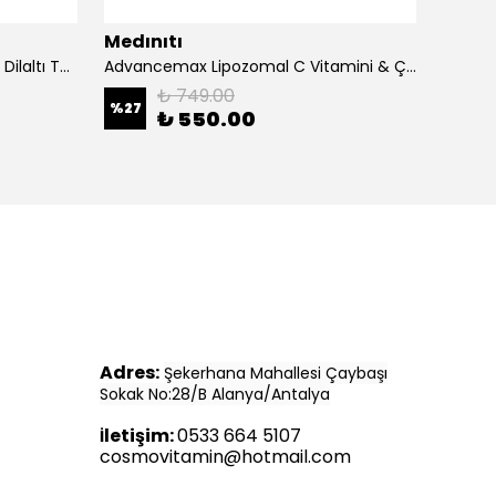
Medınıtı
Medın
Advancemax Lipozomal B12 30 Dilaltı Tablet 8684375607525
Advancemax Lipozomal C Vitamini & Çinko 30 Kapsül 8684375607549
₺ 749.00
%
27
%
11
₺ 550.00
Adres:
Şekerhana Mahallesi Çaybaşı
Sokak No:28/B Alanya/Antalya
letişim:
0533 664 5107
İ
cosmovitamin@hotmail.com