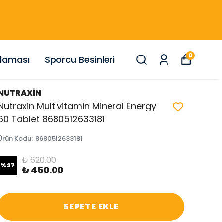
0
nlaması
Sporcu Besinleri
NUTRAXİN
Nutraxin Multivitamin Mineral Energy
60 Tablet 8680512633181
Ürün Kodu
:
8680512633181
₺ 620.00
%
27
₺ 450.00
SEPETE EKLE