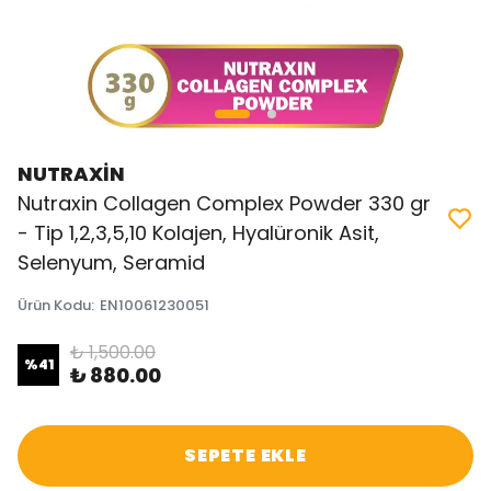
NUTRAXİN
Nutraxin Collagen Complex Powder 330 gr
- Tip 1,2,3,5,10 Kolajen, Hyalüronik Asit,
Selenyum, Seramid
Ürün Kodu
:
EN10061230051
₺ 1,500.00
%
41
₺ 880.00
SEPETE EKLE