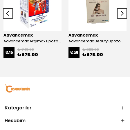
Advancemax
Advancemax
Advancemax Argimax Lipozomal Sıvı 150 ml 8684375607587
Advancemax Beauty Lipozomal Hyalüronik Asit Keratin Biotin Zn 30 Kapsül 8684375607556
₺ 749.00
₺ 899.00
%
10
%
25
₺ 675.00
₺ 675.00
Kategoriler
Hesabım