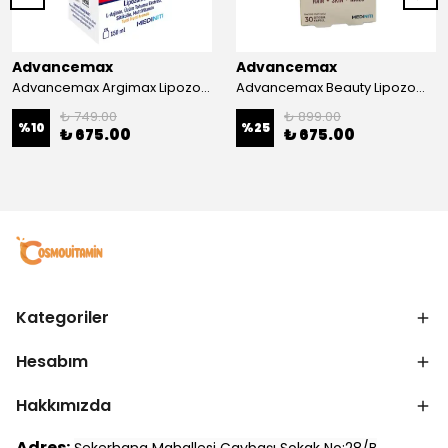
Advancemax
Advancemax
Advancemax Argimax Lipozomal Sıvı 150 ml 8684375607587
Advancemax Beauty Lipozomal Hyalüronik Asit Keratin Biotin Zn 30 Kapsül 8684375607556
₺ 749.00
₺ 899.00
%
10
%
25
₺ 675.00
₺ 675.00
Kategoriler
Hesabım
Hakkımızda
Adres: