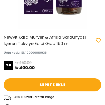
Newvit Kara Mürver & Afrika Sardunyası
Içeren Takviye Edici Gıda 150 ml
Ürün Kodu
:
EN10000080935
₺ 450.00
%
11
₺ 400.00
SEPETE EKLE
450 TL üzeri ücretsiz kargo