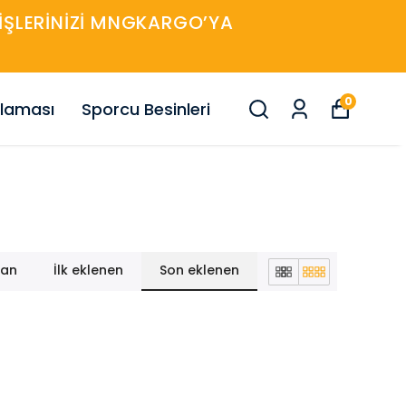
ARIŞLERINIZI MNGKARGO’YA
0
nlaması
Sporcu Besinleri
lan
İlk eklenen
Son eklenen