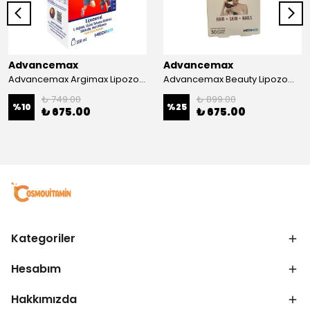
Advancemax
Advancemax
Advancemax Argimax Lipozomal Sıvı 150 ml 8684375607587
Advancemax Beauty Lipozomal Hyalüronik Asit Keratin Biotin Zn 30 Kapsül 8684375607556
₺ 749.00
₺ 899.00
%
10
%
25
₺ 675.00
₺ 675.00
Kategoriler
Hesabım
Hakkımızda