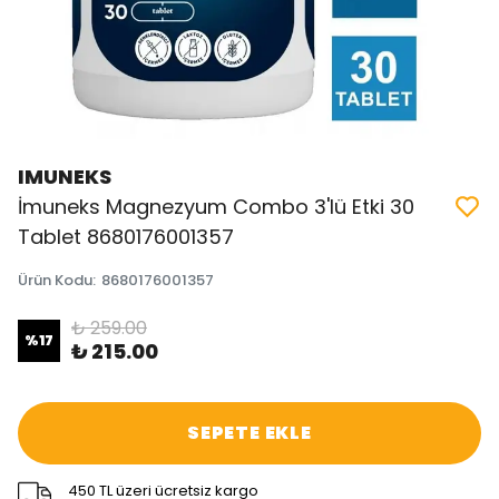
IMUNEKS
İmuneks Magnezyum Combo 3'lü Etki 30
Tablet 8680176001357
Ürün Kodu
:
8680176001357
₺ 259.00
%
17
₺ 215.00
SEPETE EKLE
450 TL üzeri ücretsiz kargo