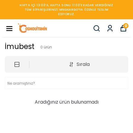
HAFTA IÇI 13:00’A, HAFTA SONU 11:00'E KADAR VERDIĞINIZ
TÜM SIPARIŞLERINIZI MNGKARGO’YA ÖZENLE TESLIM
EDIYORUZ.
0
İmubest
0
ürün
Sırala
Aradığınız ürün bulunamadı