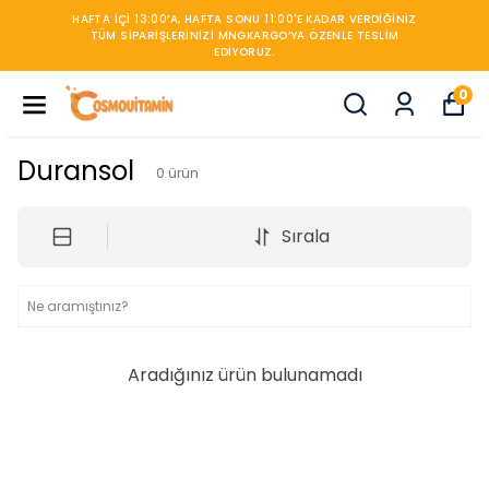
HAFTA IÇI 13:00’A, HAFTA SONU 11:00'E KADAR VERDIĞINIZ
TÜM SIPARIŞLERINIZI MNGKARGO’YA ÖZENLE TESLIM
EDIYORUZ.
0
Duransol
0
ürün
Sırala
Aradığınız ürün bulunamadı