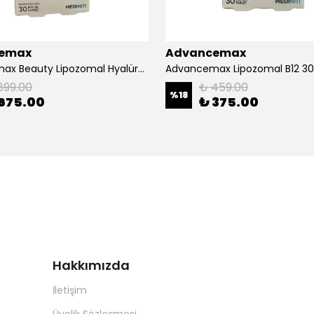
emax
Advancemax
Advancemax Beauty Lipozomal Hyalüronik Asit Keratin Biotin Zn 30 Kapsül 8684375607556
899.00
₺ 459.00
%
18
675.00
₺ 375.00
Hakkımızda
İletişim