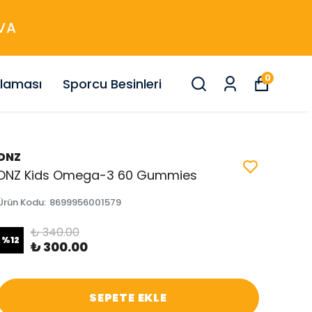
0
nlaması
Sporcu Besinleri
DNZ
DNZ Kids Omega-3 60 Gummies
Ürün Kodu
:
8699956001579
₺ 340.00
%
12
₺ 300.00
SEPETE EKLE