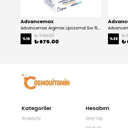
Advancemax
Advanc
4000
Advancemax Argimax Lipozomal Sıvı 150 ml 8684375607587
₺ 749.00
₺ 
%
10
%
25
₺ 675.00
₺ 
Kategoriler
Hesabım
Anasayfa
Giriş Yap