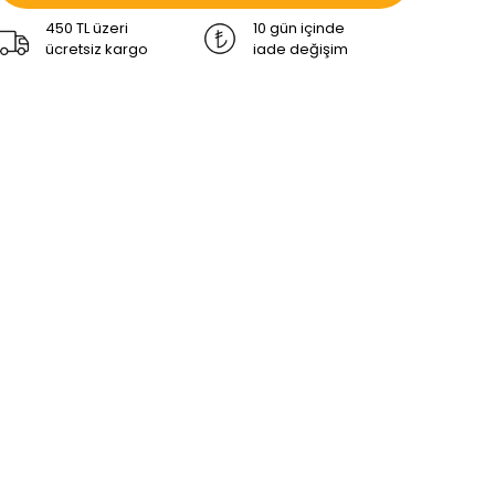
450 TL üzeri
10 gün içinde
ücretsiz kargo
iade değişim