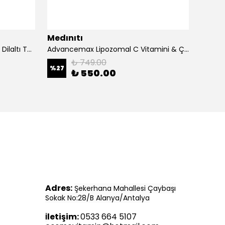
Medınıtı
Medın
Advancemax Lipozomal B12 30 Dilaltı Tablet 8684375607525
Advancemax Lipozomal C Vitamini & Çinko 30 Kapsül 8684375607549
₺ 749.00
%
27
%
11
₺ 550.00
Adres:
Şekerhana Mahallesi Çaybaşı
Sokak No:28/B Alanya/Antalya
letişim:
0533 664 5107
İ