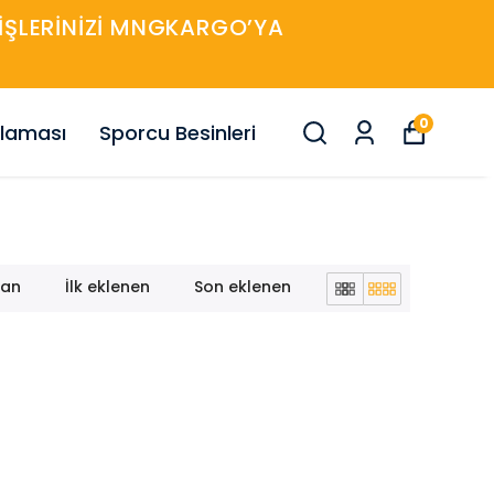
ARIŞLERINIZI MNGKARGO’YA
0
nlaması
Sporcu Besinleri
lan
İlk eklenen
Son eklenen