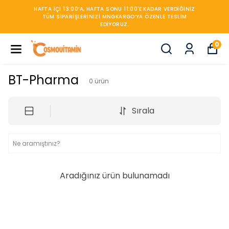
HAFTA IÇI 13:00’A, HAFTA SONU 11:00'E KADAR VERDIĞINIZ
TÜM SIPARIŞLERINIZI MNGKARGO’YA ÖZENLE TESLIM
EDIYORUZ.
0
BT-Pharma
0
ürün
Sırala
Aradığınız ürün bulunamadı