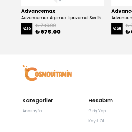
Advancemax
Advanc
4000
Advancemax Argimax Lipozomal Sıvı 150 ml 8684375607587
₺ 749.00
₺ 
%
10
%
25
₺ 675.00
₺ 
Kategoriler
Hesabım
Anasayfa
Giriş Yap
Kayıt Ol