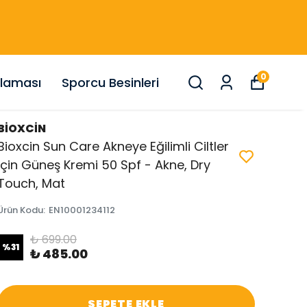
0
nlaması
Sporcu Besinleri
BİOXCİN
Bioxcin Sun Care Akneye Eğilimli Ciltler
Için Güneş Kremi 50 Spf - Akne, Dry
Touch, Mat
Ürün Kodu
:
EN10001234112
₺ 699.00
%
31
₺ 485.00
SEPETE EKLE