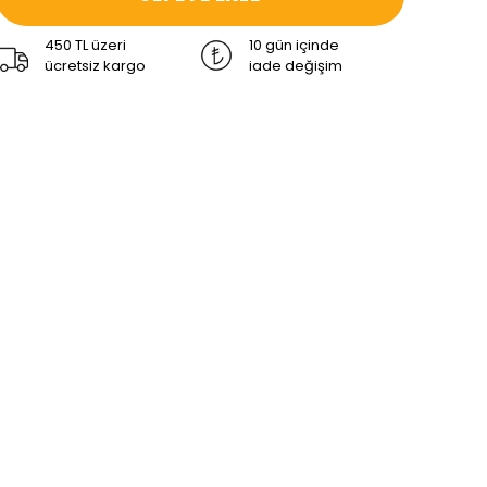
450 TL üzeri
10 gün içinde
ücretsiz kargo
iade değişim