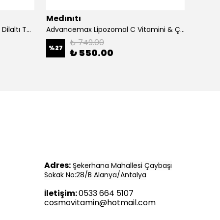
Medınıtı
Medın
Advancemax Lipozomal B12 30 Dilaltı Tablet 8684375607525
Advancemax Lipozomal C Vitamini & Çinko 30 Kapsül 8684375607549
₺ 749.00
%
27
%
11
₺ 550.00
Adres:
Şekerhana Mahallesi Çaybaşı
Sokak No:28/B Alanya/Antalya
letişim:
0533 664 5107
İ
cosmovitamin@hotmail.com