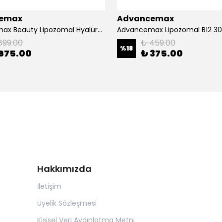
emax
Advancemax
Advancemax Beauty Lipozomal Hyalüronik Asit Keratin Biotin Zn 30 Kapsül 8684375607556
899.00
₺ 459.00
%
18
675.00
₺ 375.00
Hakkımızda
İletişim
Üyelik Sözleşmesi
Kişisel Veri Aydınlatma Metni