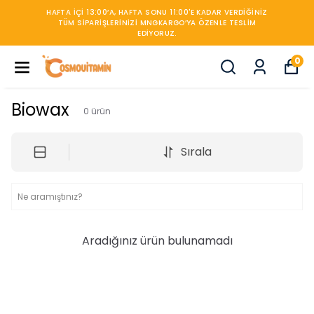
HAFTA IÇI 13:00’A, HAFTA SONU 11:00'E KADAR VERDIĞINIZ
TÜM SIPARIŞLERINIZI MNGKARGO’YA ÖZENLE TESLIM
EDIYORUZ.
0
Biowax
0
ürün
Sırala
Aradığınız ürün bulunamadı