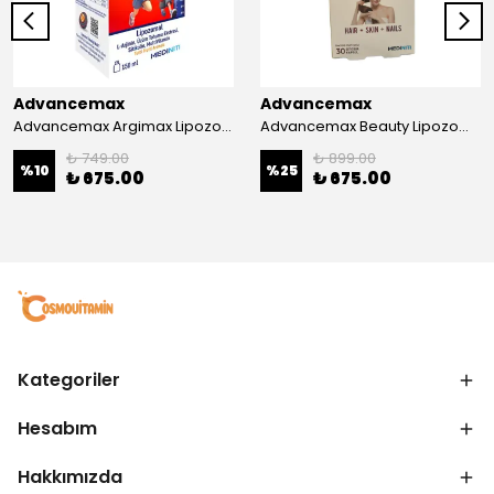
Advancemax
Advancemax
Advancemax Argimax Lipozomal Sıvı 150 ml 8684375607587
Advancemax Beauty Lipozomal Hyalüronik Asit Keratin Biotin Zn 30 Kapsül 8684375607556
₺ 749.00
₺ 899.00
%
10
%
25
₺ 675.00
₺ 675.00
Kategoriler
Hesabım
Hakkımızda