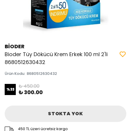
BİODER
Bioder Tüy Dökücü Krem Erkek 100 ml 2'li
8680512630432
Ürün Kodu
:
8680512630432
₺ 450.00
%
33
₺ 300.00
STOKTA YOK
450 TL üzeri ücretsiz kargo