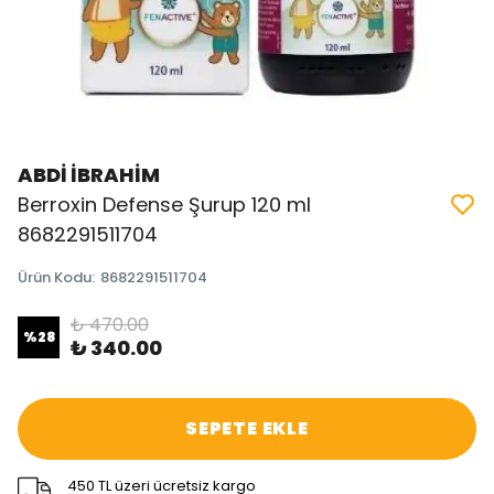
ABDİ İBRAHİM
Berroxin Defense Şurup 120 ml
8682291511704
Ürün Kodu
:
8682291511704
₺ 470.00
%
28
₺ 340.00
SEPETE EKLE
450 TL üzeri ücretsiz kargo