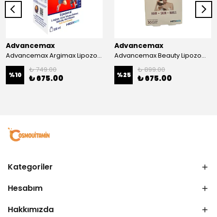
Advancemax
Advancemax
Advancemax Argimax Lipozomal Sıvı 150 ml 8684375607587
Advancemax Beauty Lipozomal Hyalüronik Asit Keratin Biotin Zn 30 Kapsül 8684375607556
₺ 749.00
₺ 899.00
%
10
%
25
₺ 675.00
₺ 675.00
Kategoriler
Hesabım
Hakkımızda