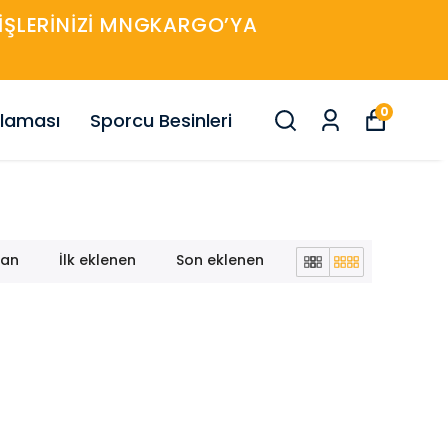
ARIŞLERINIZI MNGKARGO’YA
0
nlaması
Sporcu Besinleri
lan
İlk eklenen
Son eklenen